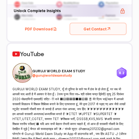
Unlock Complete Insights
PDF Download
Get Contact
YouTube
GURUJI WORLD EXAM STUDY
8.2
@
gurujiworldexamstudy
GURUJI WORLD EXAM STUDY, यूँ तो दुनिया के सारे गम मैं हंस के ढो लेता हूँ, पर जब भी
आपकी याद आती है मैं अक्सर रो देता हूँ। (परम पूज्य पिता स्व• श्री राकेश चन्द्र द्विवेदी) मृत्यु 25 दिसंबर
2020 मोक्षदायिनी एकादशी) रात्रि -11 बजे 🟧🟨🟩🟦🟪⬛️🟧🟨🟩 🧾 मेरे प्रिय भाई/बहन मैं आपको
सरकारी विद्यालय में शिक्षक शिक्षिका बनाने के लिए प्रयासरत हूं, मेरे द्वारा 2017 से पढ़ाए गए आप जैसे लाखों
स्टूडेंट सरकारी नौकरी शान से कररहे हैं अगला नंबर आपका, जय हिंद 🔰🔰🔰🔰🔰🔰🔰🔰🔰🔰🔰🔰
हम आपको सरकारी अध्यापक/अध्यापिका बनाते हैं 🔰CTET 🔰UPTET 🔰SUPERTET 🔰
HTET,UTET,CGTET, समस्त TET 🔰शिक्षक भर्ती, DSSSB,KVS,NVS 🔰आदि समस्त
शिक्षक स्तरीय परीक्षाएं 🔲 यदि आप सभी बेहतर तैयारी करना चाहते हैं, तो आज ही सरकारी नौकरी के लिए
देशहित में जुड़े | चैनल को सब्सक्राइब करें 🔰✅ संपर्क सूत्र: dheeraj201232@gmail.com
प्लेस्टोर से Guruji World Exam Study का App भी डाउनलोड करें , जय हिंद ASTU 🌙 (धीरज
द्विवेदी) (राष्ट्र हित में शिक्षा) संपर्क सूत्र - dheeraj201232@gmail.com हमसे जुड़ने के लिए