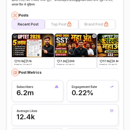
आपका दिल से शुक्रिया
Posts
Recent Post
Top Post
Brand Post
13.1k
1.1k
7.2k
260
17.5k
0.9k
Posted on -30 Jun 26
Posted on -30 Jun 26
Posted on -30 Jun 26
Post Metrics
Subscribers
Engagement Rate
6.2m
0.22%
Average Likes
12.4k