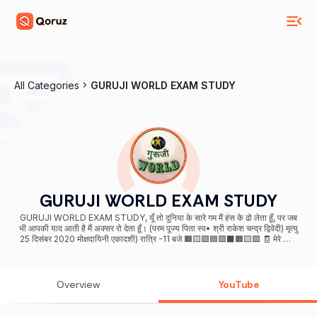
All Categories
GURUJI WORLD EXAM STUDY
GURUJI WORLD EXAM STUDY
GURUJI WORLD EXAM STUDY, यूँ तो दुनिया के सारे गम मैं हंस के ढो लेता हूँ, पर जब
भी आपकी याद आती है मैं अक्सर रो देता हूँ। (परम पूज्य पिता स्व• श्री राकेश चन्द्र द्विवेदी) मृत्यु
25 दिसंबर 2020 मोक्षदायिनी एकादशी) रात्रि -11 बजे 🟧🟨🟩🟦🟪⬛️🟧🟨🟩 🧾 मेरे प्रिय
भाई/बहन मैं आपको सरकारी विद्यालय में शिक्षक शिक्षिका बनाने के लिए प्रयासरत हूं, मेरे द्वारा
2017 से पढ़ाए गए आप जैसे लाखों स्टूडेंट सरकारी नौकरी शान से कररहे हैं अगला नंबर आपका,
जय हिंद 🔰🔰🔰🔰🔰🔰🔰🔰🔰🔰🔰🔰 हम आपको सरकारी अध्यापक/अध्यापिका बनाते हैं
🔰CTET 🔰UPTET 🔰SUPERTET 🔰HTET,UTET,CGTET, समस्त TET 🔰
Overview
YouTube
शिक्षक भर्ती, DSSSB,KVS,NVS 🔰आदि समस्त शिक्षक स्तरीय परीक्षाएं 🔲 यदि आप सभी
बेहतर तैयारी करना चाहते हैं, तो आज ही सरकारी नौकरी के लिए देशहित में जुड़े | चैनल को
सब्सक्राइब करें 🔰✅ संपर्क सूत्र: dheeraj201232@gmail.com प्लेस्टोर से Guruji