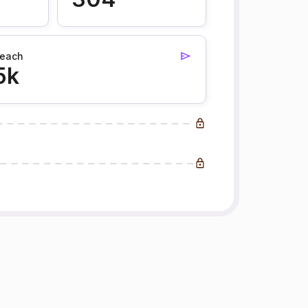
each
5k