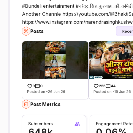
#Bundeli entertainment #नरेंद्र_सिंह_कुशवाहा_की_क
Another Channle https://youtube.com/@BhaktiS
https://www.instagram.com/narendrasinghku
Posts
Recen
9
0
255
44
Posted on -26 Jun 26
Posted on -19 Jun 26
Post Metrics
Subscribers
Engagement Rate
648k
0.06%