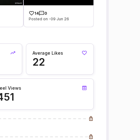
14
0
Posted on -09 Jun 26
Average Likes
22
eel Views
451