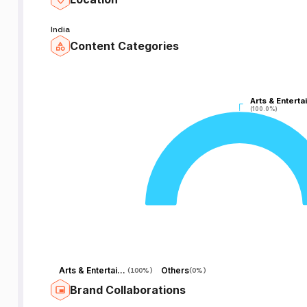
India
Content Categories
Arts & Enterta
Arts & Enterta
(100.0%)
(100.0%)
Arts & Entertainment
Others
(
100%
)
(
0%
)
Brand Collaborations