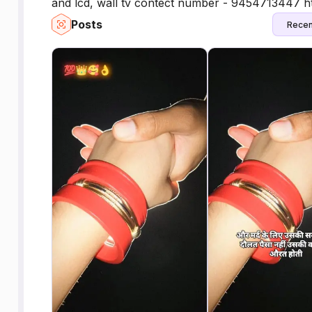
and lcd, wall tv contect number - 9454713447 h
Posts
Recen