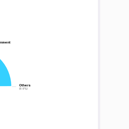
inment
inment
Others
Others
(0.0%)
(0.0%)