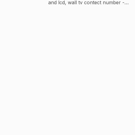
and lcd, wall tv contect number -
9454713447 https://youtube.com/@