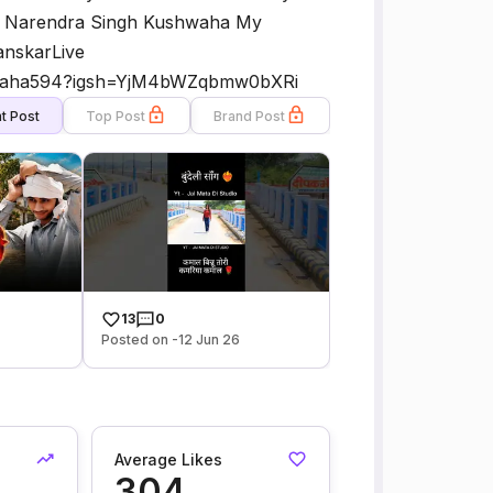
ॉमेडी Narendra Singh Kushwaha My
anskarLive
shwaha594?igsh=YjM4bWZqbmw0bXRi
t Post
Top Post
Brand Post
13
0
Posted on -12 Jun 26
Average Likes
304