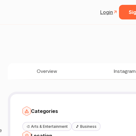
Login
Sig
Overview
Instagram
Categories
🎨
Arts & Entertainment
🎵
Business
e
Location