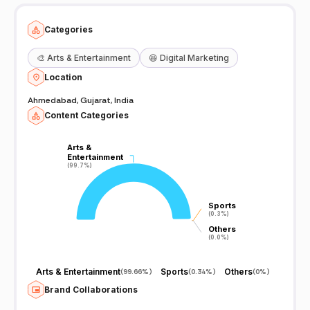
Categories
🎨
Arts & Entertainment
😆
Digital Marketing
Location
Ahmedabad, Gujarat, India
Content Categories
Arts &
Arts &
Entertainment
Entertainment
(99.7%)
(99.7%)
Sports
Sports
(0.3%)
(0.3%)
Others
Others
(0.0%)
(0.0%)
Arts & Entertainment
Sports
Others
(
99.66%
)
(
0.34%
)
(
0%
)
Brand Collaborations