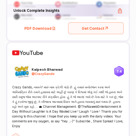
Unlock Complete Insights
PDF Download
Get Contact
YouTube
Kalpesh Bharwad
7.4
@
CrazyGando
Crazy Gando, નમસ્તે! મારું નામ ક્રેઝી ગાંડો છે. હું તમારું મનોરંજન કરવા અને
અનિયંત્રિત રીતે તમને હસાવવા માટે અહીં છું કારણ કે વિશ્વમાં એવું કંઈ નથી જે હાસ્ય અને
સારી રમૂજ જેવા અસ્પષ્ટ રીતે સંક્રમિત હોય. હું તે જે આનંદ લાવે છે તેના માટે તે કરું છું, જેમ
કે હું દરરોજ જીવું છું, તે બીજાના આત્મામાં સ્મિત અને હાસ્ય લાવવાનું મારું લક્ષ્ય છે. હસતા
રહો અને ખુશ રહો.... 💼 Channel Management: @TheNaseebEntertainment A
Day Without Laughter Is A Day Wasted Live ! Laugh ! Love ! Thank you for
coming to this channel. I hope that you keep up with the daily videos. Your
comments are my oxygen, so say "hey..;-)" Subscribe , Share Spread l Love,
Enjoy