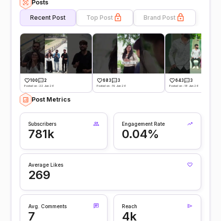
Posts
Recent Post
Top Post
Brand Post
100
2
683
3
643
3
Posted on -22 Jun 26
Posted on -19 Jun 26
Posted on -18 Jun 26
Post Metrics
Subscribers
Engagement Rate
781k
0.04%
Average Likes
269
Avg. Comments
Reach
7
4k