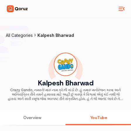
All Categories
Kalpesh Bharwad
Kalpesh Bharwad
Crazy Gando, નમસ્તે! મારું નામ ક્રેઝી ગાંડો છે. હું તમારું મનોરંજન કરવા અને
અનિયંત્રિત રીતે તમને હસાવવા માટે અહીં છું કારણ કે વિશ્વમાં એવું કંઈ નથી જે
હાસ્ય અને સારી રમૂજ જેવા અસ્પષ્ટ રીતે સંક્રમિત હોય. હું તે જે આનંદ લાવે છે તેના
માટે તે કરું છું, જેમ કે હું દરરોજ જીવું છું, તે બીજાના આત્મામાં સ્મિત અને હાસ્ય
લાવવાનું મારું લક્ષ્ય છે. હસતા રહો અને ખુશ રહો.... 💼 Channel Management:
@TheNaseebEntertainment A Day Without Laughter Is A Day
Wasted Live ! Laugh ! Love ! Thank you for coming to this channel. I
Overview
YouTube
hope that you keep up with the daily videos. Your comments are my
oxygen, so say "hey..;-)" Subscribe , Share Spread l Love, Enjoy