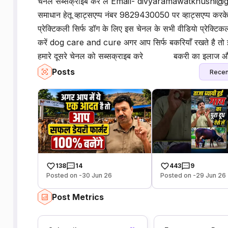
चैनल सब्सक्राइब कर लें Email- divyaramawatkhushi@gm
समाधान हेतू व्हाट्सएप्प नंबर 9829430050 पर व्हाट्सएप्प कर
प्रेक्टिकली सिर्फ डॉग के लिए इस चेनल के सभी वीडियाे प्रेक्टि
करें dog care and cure अगर आप सिर्फ बकरियाँ रखते है तो इस
हमारे दूसरे चेनल को सब्सक्राइब करे बकरी का इलाज औ
Posts
Recen
138
14
443
9
Posted on -30 Jun 26
Posted on -29 Jun 26
Post Metrics