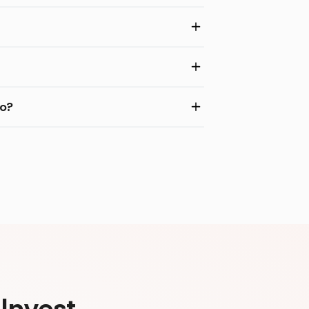
eo?
Invest