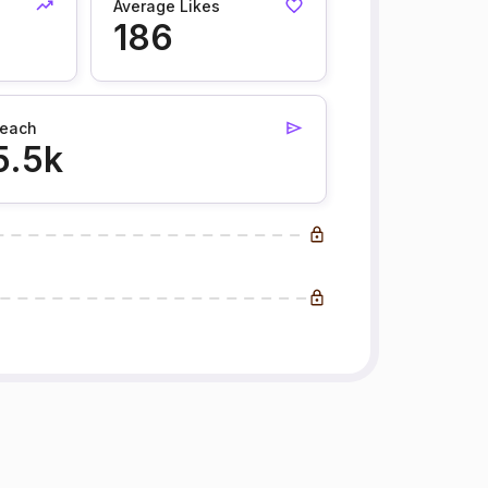
Average Likes
186
each
5.5k