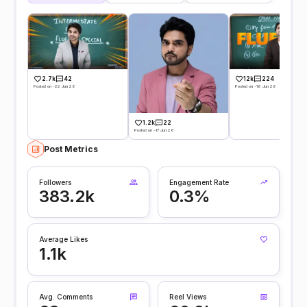
2.7k
42
12k
224
Posted on -22 Jun 26
Posted on -16 Jun 26
1.2k
22
Posted on -17 Jun 26
Post Metrics
Followers
Engagement Rate
383.2k
0.3%
Average Likes
1.1k
Avg. Comments
Reel Views