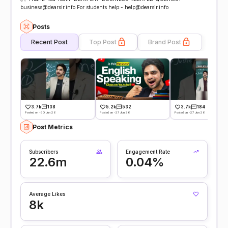
business@dearsir.info For students help:- help@dearsir.info
Posts
Recent Post
Top Post
Brand Post
3.7k
138
5.2k
532
3.7k
184
Posted on -30 Jun 26
Posted on -27 Jun 26
Posted on -27 Jun 26
Post Metrics
Subscribers
Engagement Rate
22.6m
0.04%
Average Likes
8k