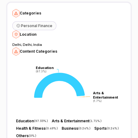
Categories
🙂
Personal Finance
Location
Delhi, Delhi, India
Content Categories
Education
Education
(97.3%)
(97.3%)
Arts &
Arts &
Entertainment
Entertainment
(1.7%)
(1.7%)
Education
Arts & Entertainment
(
97.33%
)
(
1.71%
)
Health & Fitness
Business
Sports
(
0.49%
)
(
0.24%
)
(
0.24%
)
Others
(
0%
)