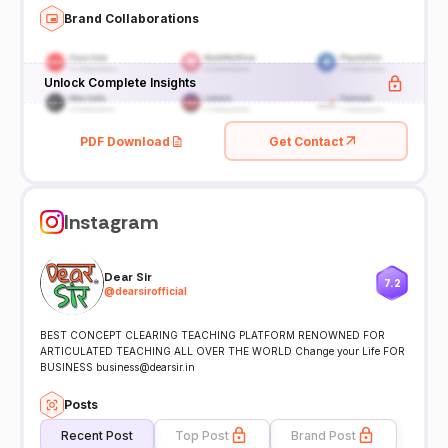
Brand Collaborations
Unlock Complete Insights
PDF Download
Get Contact
Instagram
Dear Sir
7.2
@
dearsirofficial
BEST CONCEPT CLEARING TEACHING PLATFORM RENOWNED FOR
ARTICULATED TEACHING ALL OVER THE WORLD Change your Life FOR
BUSINESS business@dearsir.in
Posts
Recent Post
Top Post
Brand Post