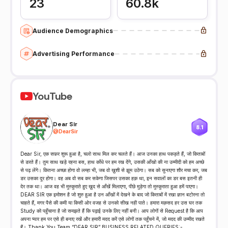
23
60.8k
Audience Demographics
Advertising Performance
YouTube
Dear Sir
8.1
@
DearSir
Dear Sir, एक सफ़र शुरू हुआ है, चलो साथ मिल कर चलते हैं। आज उनका हाथ पकड़ते हैं, जो किताबों
से डरते हैं। तुम साथ खड़े रहना बस, हाथ काँधे पर हम रख देंगे, उसकी आँखो की ना उम्मीदी को हम अच्छे
से पढ़ लेंगे। कितना अच्छा होगा वो लम्हा भी, जब वो ख़ुशी से झूम उठेगा। सब को सुनाएगा शौर मचा कर, जब
डर उसका दूर होगा। वह अब वो सब कर सकेगा जिसपर उसका हक़ था, इन सवालों का डर बस इतनी ही
देर तक था। आज वह भी मुस्कुराते हुए ख़ुद से आँखें मिलाएगा, पीछे मुड़ेगा तो मुस्कुराता हुआ हमें पाएगा।
DEAR SIR एक इमोशन है जो शुरु हुआ है उन आँखों में देखने के बाद जो किताबों में रखा ज्ञान बटोरना तो
चाहते हैं, मगर पैसे की कमी या किसी ओर वजह से उनको सीख नही पाते। हमारा मक़सद हर उस घर तक
Study को पहुँचाना है जो समझते हैं कि पढ़ाई उनके लिए नहीं बनी। आप लोगों से Request है कि आप
अपना प्यार हम पर एसे ही बनाए रखें और हमारी मदद करें एसे लोगों तक पहुँचने में, जो मदद की उम्मीद रखते
हैं। Thank You Team “DEAR SIR” BUSINESS RELATED QUERIES:-