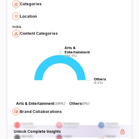
Categories
Location
India
Content Categories
Arts &
Arts &
Entertainment
Entertainment
(100.0%)
(100.0%)
Others
Others
(0.0%)
(0.0%)
Arts & Entertainment
Others
(
100%
)
(
0%
)
Brand Collaborations
Unlock Complete Insights