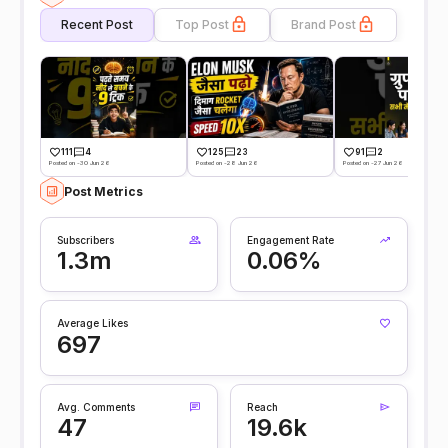
Recent Post
Top Post
Brand Post
111
4
125
23
91
2
Posted on -30 Jun 26
Posted on -28 Jun 26
Posted on -27 Jun 26
Post Metrics
Subscribers
Engagement Rate
1.3m
0.06%
Average Likes
697
Avg. Comments
Reach
47
19.6k