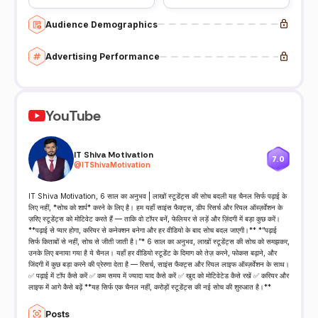
Audience Demographics
Advertising Performance
YouTube
IT Shiva Motivation
7.0
@
ITShivaMotivation
IT Shiva Motivation, 6 साल का अनुभव | लाखों स्टूडेंट्स की सोच बदली यह चैनल सिर्फ पढ़ाई के
लिए नहीं, *सोच को शार्प* करने के लिए है। हम यहाँ साइंस फैक्ट्स, डीप रिसर्च और रियल ऑब्ज़र्वेशन के
ज़रिए स्टूडेंट्स को मोटिवेट करते हैं — ताकि वो टॉपर बनें, फेलियर से लड़ें और ज़िंदगी में बड़ा कुछ करें।
**पढ़ाई से प्यार होगा, करियर से कनेक्शन बनेगा और हर वीडियो के बाद सोच बदल जाएगी।** *“पढ़ाई
सिर्फ किताबों से नहीं, सोच से जीती जाती है।”* 6 साल का अनुभव, लाखों स्टूडेंट्स की सोच को समझकर,
उनके लिए बनाया गया है ये चैनल। यहाँ हर वीडियो स्टूडेंट के दिमाग को तेज़ करने, फोकस बढ़ाने, और
जिंदगी में कुछ बड़ा करने की प्रेरणा देता है — रिसर्च, साइंस फैक्ट्स और रियल लाइफ ऑब्ज़र्वेशन के साथ।
✅ पढ़ाई में टॉप कैसे करें ✅ कम समय में ज्यादा याद कैसे करें ✅ खुद को मोटिवेटेड कैसे रखें ✅ करियर और
लाइफ में आगे कैसे बढ़ें **यह सिर्फ एक चैनल नहीं, करोड़ों स्टूडेंट्स की नई सोच की शुरुआत है।**
Posts