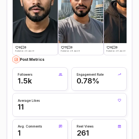
9
0
11
0
6
0
Posted on -29 Jun 26
Posted on -28 Jun 26
Posted on -28 Jun 26
Post Metrics
Followers
Engagement Rate
1.5k
0.78%
Average Likes
11
Avg. Comments
Reel Views
1
261