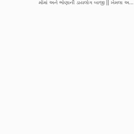
મોંમાં અને ભોણાની ડાયલોગ બાજી || ખેમલા અને
સોમલાની કરતુતો || જીવણનુ શાણપણ || બાબુજીન
આગેવાની || ઉત્તર ગુજરાતની આન બાન અને શાન 
:-મિત્રો આ બધા અપડેટ માટે અમારી ચેનલ _
Jogmaya tiger ને subscribe કરવા વિનંતી છે. ...
|| માં આશાપુરા સદા સહાયતે || || જય જોગણી માં |
|| રામાધણી || For business inquiry
jogmayabusiness@gmail.com For any othe
contact Touch on FACEBOOK 🏼👇🏼👇🏼