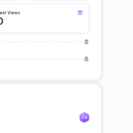
eel Views
0
7.8