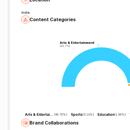
ી
India
||
Content Categories
|
Arts & Entertainment
Arts & Entertainment
(95.7%)
(95.7%)
r
Arts & Entertainment
Sports
Education
(
95.72%
)
(
3.14%
)
(
1.05%
)
Brand Collaborations