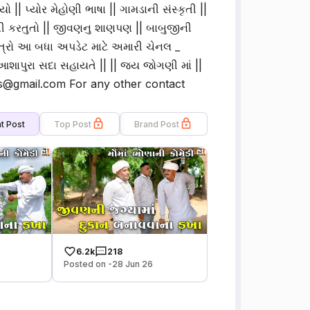
 || પ્યોર મેહોણી ભાષા || ગામડાની સંસ્કૃતી ||
ની કરતુતો || જીવણનુ શાણપણ || બાબુજીની
ત્રો આ બધા અપડેટ માટે અમારી ચેનલ _
ં આશાપુરા સદા સહાયતે || || જય જોગણી માં ||
ess@gmail.com For any other contact
t Post
Top Post
Brand Post
6.2k
218
Posted on -28 Jun 26