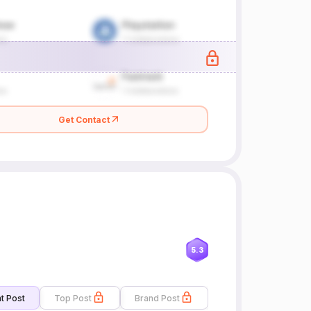
Get Contact
5.3
t Post
Top Post
Brand Post