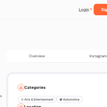
Login
Sig
Overview
Instagram
Categories
િક
🎨
Arts & Entertainment
📽️
Automotive
|
Location