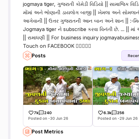
jogmaya tiger, ગુજરાતી કોમેડી વિડિયો || સામાજિક વિડિયો
મોંમાં અને ભોણાની ડાયલોગ બાજી || ખેમલા અને સોમલા
આગેવાની || ઉત્તર ગુજરાતની આન બાન અને શાન || :-મિ
Jogmaya tiger ને subscribe કરવા વિનંતી છે. ... || મા
|| રામાધણી || For business inquiry jogmayabusin
Touch on FACEBOOK 🏼👇🏼👇🏼
Posts
Recen
7k
240
6.3k
256
Posted on -30 Jun 26
Posted on -29 Jun 26
Post Metrics