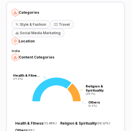
अनुभव से। 🔔 हर दिन की शुरुआत करें भक्ति, शांति और सकारात्मक ऊर्जा के साथ।
Categories
🏃
Style & Fashion
🧘‍♀️
Travel
🙏
Social Media Marketing
Location
India
Content Categories
Health & Fitne…
Health & Fitne…
(71.9%)
(71.9%)
Religion &
Religion &
Spirituality
Spirituality
(28.1%)
(28.1%)
Others
Others
(0.0%)
(0.0%)
Health & Fitness
Religion & Spirituality
(
71.88%
)
(
28.12%
)
Others
(
0%
)