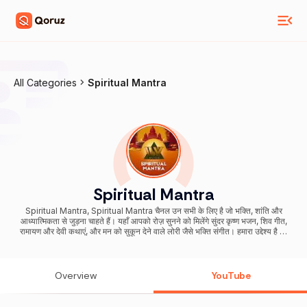
All Categories
Spiritual Mantra
Spiritual Mantra
Spiritual Mantra, Spiritual Mantra चैनल उन सभी के लिए है जो भक्ति, शांति और
आध्यात्मिकता से जुड़ना चाहते हैं। यहाँ आपको रोज़ सुनने को मिलेंगे सुंदर कृष्ण भजन, शिव गीत,
रामायण और देवी कथाएं, और मन को सुकून देने वाले लोरी जैसे भक्ति संगीत। हमारा उद्देश्य है हर
व्यक्ति को ईश्वर की भक्ति से जोड़ना और भजन, मंत्रों व कथाओं के माध्यम से शांति और
सकारात्मक ऊर्जा का अनुभव कराना। 🎵 Our Bhajans are dedicated to multiple
deities – from the melodious Bhajans Krishna, the powerful grace of
Shiva, the courage of Hanuman, to the divine motherly love of Durga
Overview
YouTube
and Lakshmi Maa. Each melody is designed to bring inner peace,
uplift your spirit, and deepen your connection with the divine.
#bhaktipathanthem ✨ Subscribe करें Spiritual Mantra और रोज़ जुड़ें एक दिव्य