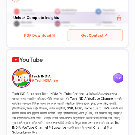
Unlock Complete Insights
PDF Download
Get Contact
YouTube
Tech INDIA
8.2
@
TechINDIAnew
Tech INDIA, যারা আমার Tech INDIA YouTube Channel এ নিয়মিত ভিডিও দেখছেন তাদের
সকলকে আমার আন্তরিক অভিনন্দন, প্রীতি ও শুভেচ্ছা। এই Tech INDIA YouTube Channel এ আমি
প্রতিনিয়ত আপনাদের বিভিন্ন ধরনের খবর যেমন সরকারি কর্মচারীদের বিভিন্ন সুযোগ সুবিধা, বেতন বৃদ্ধি, অস্থায়ী,
চুক্তিভিত্তিক, দৈনিক মজুরি ভিত্তিক, সিভিক ভলান্টিয়ার্স, SSK, MSK, Home guard, NVF সর্বোপরি যারা
সরকারি কাজের সঙ্গে যুক্ত বা সরকারি কর্মচারী এছাড়া প্রতিদিনের কিছু গুরুত্বপূর্ণ খবর, দেশ, বিদেশের কিছু গুরুত্বপূর্ণ
খবর ইত্যাদি ভিডিও দিয়ে থাকি। এছাড়াও বেকার ছেলে মেয়েদের জন্য বিভিন্ন ধরনের সরকারি চাকরির খবর, বিভিন্ন
ব্যবসা বাণিজ্যের খবর দিয়ে থাকি। যাতে দেশের প্রতিটি নাগরিকের কিছুটা হলেও উপকার হয়। তাই যারা এই Tech
INDIA YouTube Channel টি Subscribe করেননি তারা অতি অবশ্যই Channel টি কে
Subscribe করে নিন।