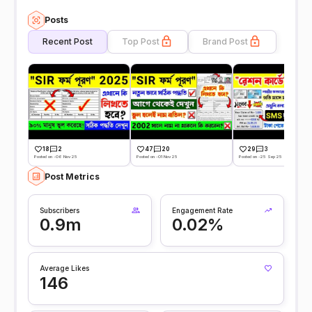
Posts
Recent Post
Top Post
Brand Post
18
2
47
20
29
3
Posted on -06 Nov 25
Posted on -01 Nov 25
Posted on -25 Sep 25
Post Metrics
Subscribers
Engagement Rate
0.9m
0.02%
Average Likes
146