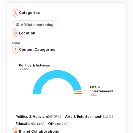
Categories
🏛️
Affiliate marketing
Location
India
Content Categories
Politics & Activism
Politics & Activism
(93.8%)
(93.8%)
Arts &
Arts &
Entertainment
Entertainment
(3.1%)
(3.1%)
Politics & Activism
Arts & Entertainment
(
93.75%
)
(
3.12%
)
Education
Others
(
3.12%
)
(
0%
)
Brand Collaborations