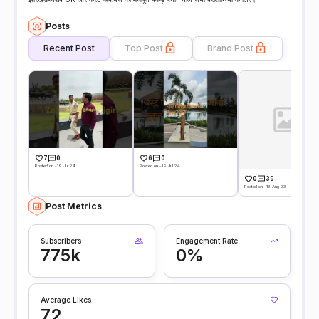
Posts
Recent Post
Top Post
Brand Post
7
0
6
0
Posted on -19 Jul 24
Posted on -19 Jul 24
0
39
Posted on -13 Aug 23
Post Metrics
Subscribers
Engagement Rate
775k
0%
Average Likes
72