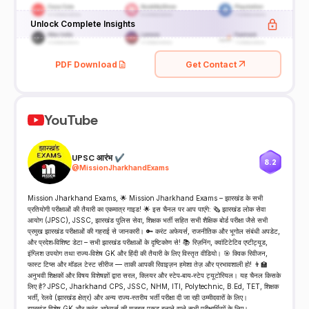
Unlock Complete Insights
PDF Download
Get Contact
YouTube
UPSC आरंभ ✔
8.2
@
MissionJharkhandExams
Mission Jharkhand Exams, 🌟 Mission Jharkhand Exams – झारखंड के सभी
प्रतियोगी परीक्षाओं की तैयारी का एकमात्र गाइड! 🌟 इस चैनल पर आप पाएंगे: 🗞️ झारखंड लोक सेवा
आयोग (JPSC), JSSC, झारखंड पुलिस सेवा, शिक्षक भर्ती सहित सभी शैक्षिक बोर्ड परीक्षा जैसे सभी
प्रमुख झारखंड परीक्षाओं की गहराई से जानकारी। 🔑 करंट अफेयर्स, राजनीतिक और भूगोल संबंधी अपडेट,
और प्रदेश‑विशिष्ट डेटा – सभी झारखंड परीक्षाओं के दृष्टिकोण से! 📚 रिज़निंग, क्वांटिटेटिव एप्टीट्यूड,
इंग्लिश उपयोग तथा राज्य‑विशेष GK और हिंदी की तैयारी के लिए विस्तृत वीडियो। 🎯 क्विक रिवीजन,
फास्ट टिप्स और मॉडल टेस्ट सीरीज — ताकी आपकी रिवाइज़न हमेशा तेज़ और प्रभावशाली हो! 👨‍🏫
अनुभवी शिक्षकों और विषय विशेषज्ञों द्वारा सरल, क्लियर और स्टेप‑बाय‑स्टेप ट्यूटोरियल। यह चैनल किसके
लिए है? JPSC, Jharkhand CPS, JSSC, NHM, ITI, Polytechnic, B.Ed, TET, शिक्षक
भर्ती, रेलवे (झारखंड क्षेत्र) और अन्य राज्य‑स्तरीय भर्ती परीक्षा दी जा रही उम्मीदवारों के लिए।
झारखंड‑विशेष GK और करंट अफेयर्स की मजबूत पकड़ बनाने वाले सभी परीक्षार्थियों के लिए।