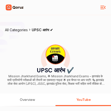
All Categories
UPSC आरंभ ✔
UPSC आरंभ ✔
Mission Jharkhand Exams, 🌟 Mission Jharkhand Exams – झारखंड के
सभी प्रतियोगी परीक्षाओं की तैयारी का एकमात्र गाइड! 🌟 इस चैनल पर आप पाएंगे: 🗞️ झारखंड
लोक सेवा आयोग (JPSC), JSSC, झारखंड पुलिस सेवा, शिक्षक भर्ती सहित सभी शैक्षिक बोर्ड
परीक्षा जैसे सभी प्रमुख झारखंड परीक्षाओं की गहराई से जानकारी। 🔑 करंट अफेयर्स, राजनीतिक
और भूगोल संबंधी अपडेट, और प्रदेश‑विशिष्ट डेटा – सभी झारखंड परीक्षाओं के दृष्टिकोण से! 📚
रिज़निंग, क्वांटिटेटिव एप्टीट्यूड, इंग्लिश उपयोग तथा राज्य‑विशेष GK और हिंदी की तैयारी के लिए
विस्तृत वीडियो। 🎯 क्विक रिवीजन, फास्ट टिप्स और मॉडल टेस्ट सीरीज — ताकी आपकी
Overview
YouTube
रिवाइज़न हमेशा तेज़ और प्रभावशाली हो! 👨‍🏫 अनुभवी शिक्षकों और विषय विशेषज्ञों द्वारा सरल,
क्लियर और स्टेप‑बाय‑स्टेप ट्यूटोरियल। यह चैनल किसके लिए है? JPSC, Jharkhand
CPS, JSSC, NHM, ITI, Polytechnic, B.Ed, TET, शिक्षक भर्ती, रेलवे (झारखंड क्षेत्र)